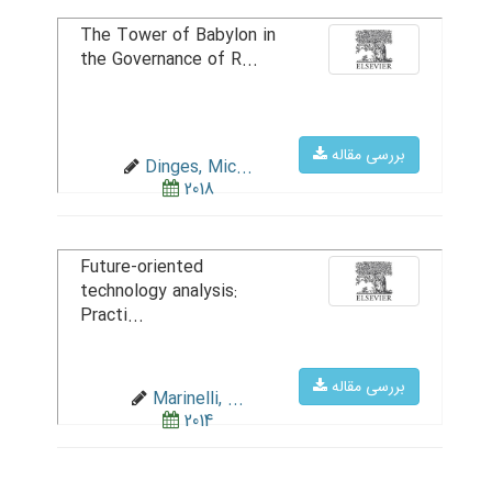
The Tower of Babylon in
the Governance of R...
بررسی مقاله
Dinges, Mic...
2018
Future-oriented
technology analysis:
Practi...
بررسی مقاله
Marinelli, ...
2014