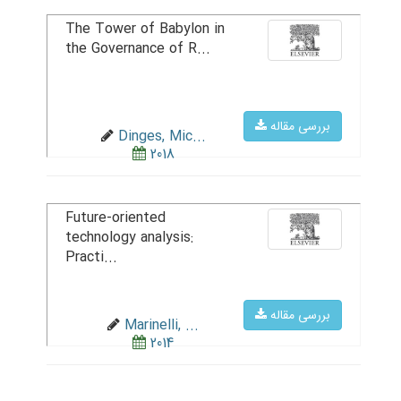
The Tower of Babylon in
the Governance of R...
بررسی مقاله
Dinges, Mic...
2018
Future-oriented
technology analysis:
Practi...
بررسی مقاله
Marinelli, ...
2014