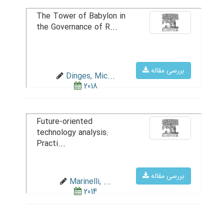
The Tower of Babylon in
the Governance of R...
بررسی مقاله
Dinges, Mic...
2018
Future-oriented
technology analysis:
Practi...
بررسی مقاله
Marinelli, ...
2014