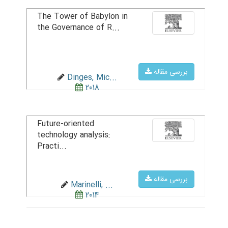
The Tower of Babylon in
the Governance of R...
بررسی مقاله
Dinges, Mic...
2018
Future-oriented
technology analysis:
Practi...
بررسی مقاله
Marinelli, ...
2014