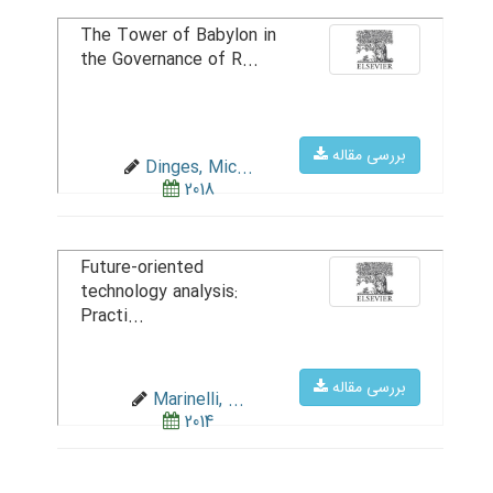
The Tower of Babylon in
the Governance of R...
بررسی مقاله
Dinges, Mic...
2018
Future-oriented
technology analysis:
Practi...
بررسی مقاله
Marinelli, ...
2014