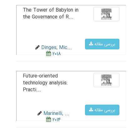
The Tower of Babylon in
the Governance of R...
بررسی مقاله
Dinges, Mic...
2018
Future-oriented
technology analysis:
Practi...
بررسی مقاله
Marinelli, ...
2014