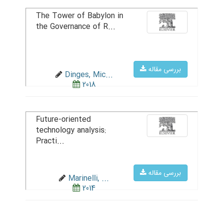
The Tower of Babylon in
the Governance of R...
بررسی مقاله
Dinges, Mic...
2018
Future-oriented
technology analysis:
Practi...
بررسی مقاله
Marinelli, ...
2014