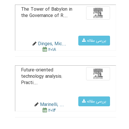
The Tower of Babylon in
the Governance of R...
بررسی مقاله
Dinges, Mic...
2018
Future-oriented
technology analysis:
Practi...
بررسی مقاله
Marinelli, ...
2014