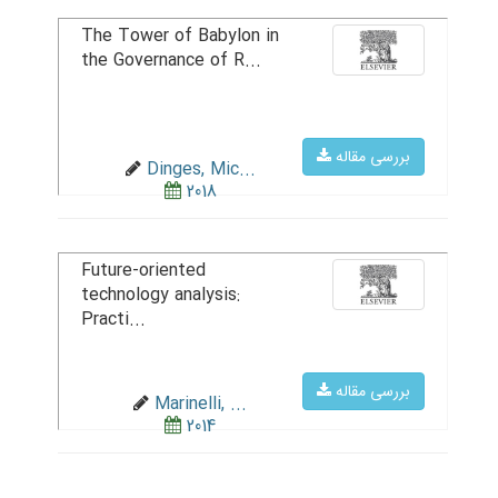
The Tower of Babylon in
the Governance of R...
بررسی مقاله
Dinges, Mic...
2018
Future-oriented
technology analysis:
Practi...
بررسی مقاله
Marinelli, ...
2014