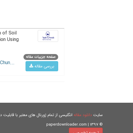
 of Soil
ion Using
صفحه جزییات مقاله
Chun...
بررسی مقاله
سایت
دانلود مقاله
انگلیسی از تمام ژورنال های معتبر با قابلیت دان
© paperdownloader.com | 1397
ترجمه تخصصی