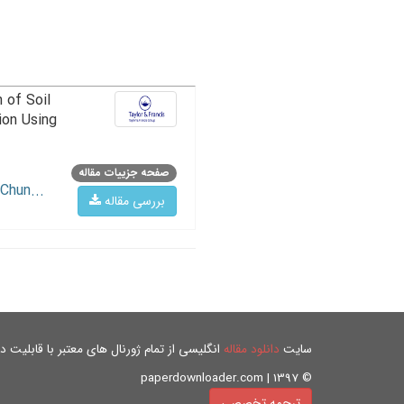
 of Soil
ion Using
صفحه جزییات مقاله
Chun...
بررسی مقاله
سایت
دانلود مقاله
انگلیسی از تمام ژورنال های معتبر با قابلیت دان
© paperdownloader.com | 1397
ترجمه تخصصی