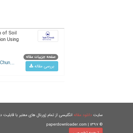
 of Soil
ion Using
صفحه جزییات مقاله
Chun...
بررسی مقاله
سایت
دانلود مقاله
انگلیسی از تمام ژورنال های معتبر با قابلیت دان
© paperdownloader.com | 1397
ترجمه تخصصی