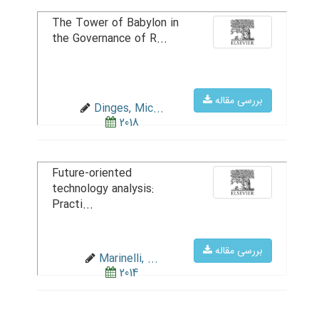
The Tower of Babylon in
the Governance of R...
بررسی مقاله
Dinges, Mic...
2018
Future-oriented
technology analysis:
Practi...
بررسی مقاله
Marinelli, ...
2014