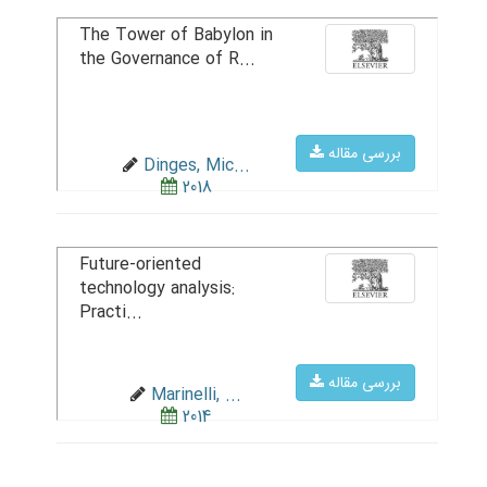
The Tower of Babylon in
the Governance of R...
بررسی مقاله
Dinges, Mic...
2018
Future-oriented
technology analysis:
Practi...
بررسی مقاله
Marinelli, ...
2014