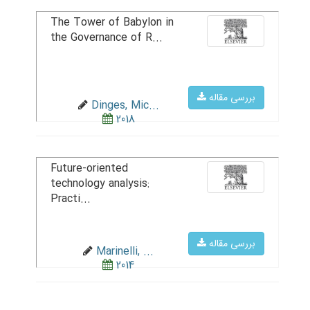
The Tower of Babylon in
the Governance of R...
بررسی مقاله
Dinges, Mic...
2018
Future-oriented
technology analysis:
Practi...
بررسی مقاله
Marinelli, ...
2014