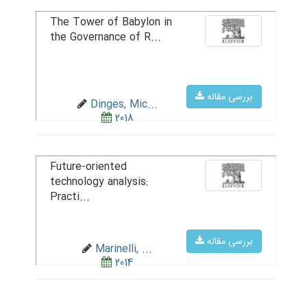
The Tower of Babylon in
the Governance of R...
بررسی مقاله
Dinges, Mic...
2018
Future-oriented
technology analysis:
Practi...
بررسی مقاله
Marinelli, ...
2014