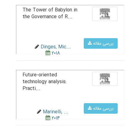
The Tower of Babylon in
the Governance of R...
بررسی مقاله
Dinges, Mic...
2018
Future-oriented
technology analysis:
Practi...
بررسی مقاله
Marinelli, ...
2014