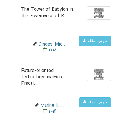
The Tower of Babylon in
the Governance of R...
بررسی مقاله
Dinges, Mic...
2018
Future-oriented
technology analysis:
Practi...
بررسی مقاله
Marinelli, ...
2014