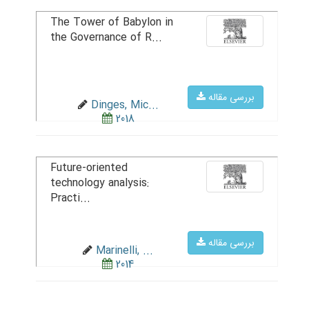
The Tower of Babylon in
the Governance of R...
بررسی مقاله
Dinges, Mic...
2018
Future-oriented
technology analysis:
Practi...
بررسی مقاله
Marinelli, ...
2014