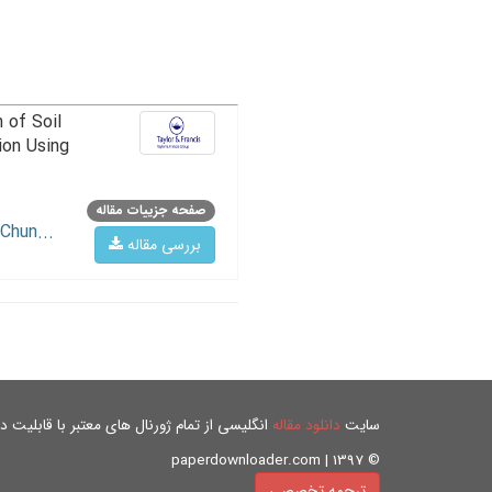
 of Soil
ion Using
صفحه جزییات مقاله
Chun...
بررسی مقاله
سایت
دانلود مقاله
انگلیسی از تمام ژورنال های معتبر با قابلیت دان
© paperdownloader.com | 1397
ترجمه تخصصی