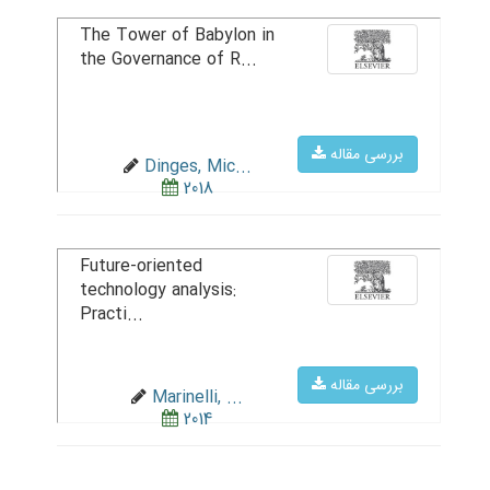
The Tower of Babylon in
the Governance of R...
بررسی مقاله
Dinges, Mic...
2018
Future-oriented
technology analysis:
Practi...
بررسی مقاله
Marinelli, ...
2014