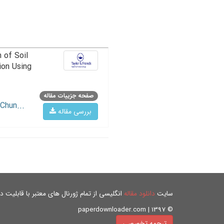
 of Soil
ion Using
صفحه جزییات مقاله
Chun...
بررسی مقاله
سایت
دانلود مقاله
انگلیسی از تمام ژورنال های معتبر با قابلیت دان
© paperdownloader.com | 1397
ترجمه تخصصی