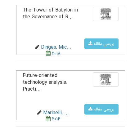
The Tower of Babylon in
the Governance of R...
بررسی مقاله
Dinges, Mic...
2018
Future-oriented
technology analysis:
Practi...
بررسی مقاله
Marinelli, ...
2014