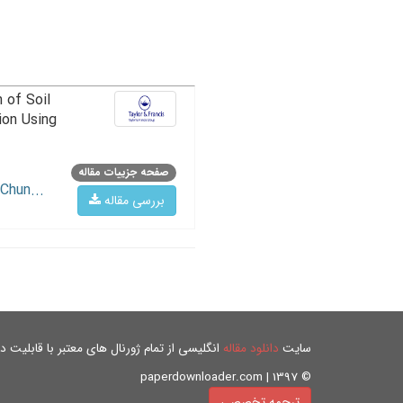
 of Soil
ion Using
صفحه جزییات مقاله
Chun...
بررسی مقاله
سایت
دانلود مقاله
انگلیسی از تمام ژورنال های معتبر با قابلیت دان
© paperdownloader.com | 1397
ترجمه تخصصی