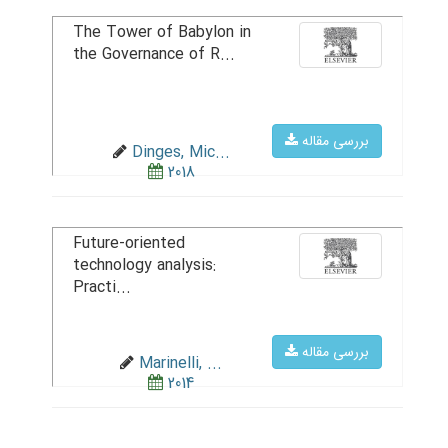
The Tower of Babylon in
the Governance of R...
بررسی مقاله
Dinges, Mic...
2018
Future-oriented
technology analysis:
Practi...
بررسی مقاله
Marinelli, ...
2014