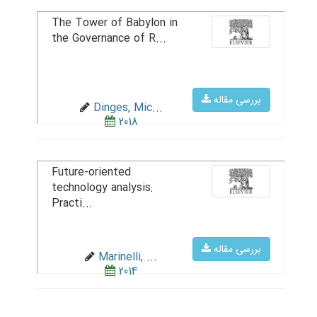
The Tower of Babylon in
the Governance of R...
بررسی مقاله
Dinges, Mic...
2018
Future-oriented
technology analysis:
Practi...
بررسی مقاله
Marinelli, ...
2014