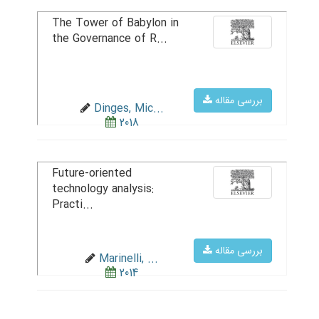
The Tower of Babylon in
the Governance of R...
بررسی مقاله
Dinges, Mic...
2018
Future-oriented
technology analysis:
Practi...
بررسی مقاله
Marinelli, ...
2014