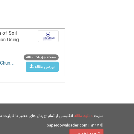
 of Soil
ion Using
صفحه جزییات مقاله
Chun...
بررسی مقاله
سایت
دانلود مقاله
انگلیسی از تمام ژورنال های معتبر با قابلیت دان
© paperdownloader.com | 1397
ترجمه تخصصی