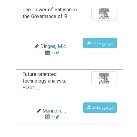
The Tower of Babylon in
the Governance of R...
بررسی مقاله
Dinges, Mic...
2018
Future-oriented
technology analysis:
Practi...
بررسی مقاله
Marinelli, ...
2014