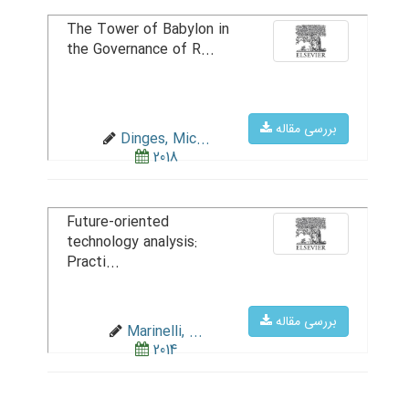
The Tower of Babylon in
the Governance of R...
بررسی مقاله
Dinges, Mic...
2018
Future-oriented
technology analysis:
Practi...
بررسی مقاله
Marinelli, ...
2014