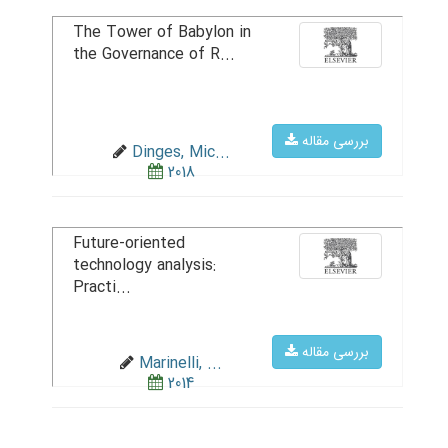
The Tower of Babylon in
the Governance of R...
بررسی مقاله
Dinges, Mic...
2018
Future-oriented
technology analysis:
Practi...
بررسی مقاله
Marinelli, ...
2014