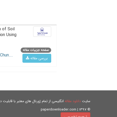
 of Soil
ion Using
صفحه جزییات مقاله
Chun...
بررسی مقاله
سایت
دانلود مقاله
انگلیسی از تمام ژورنال های معتبر با قابلیت دان
© paperdownloader.com | 1397
ترجمه تخصصی