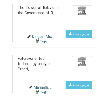
The Tower of Babylon in
the Governance of R...
بررسی مقاله
Dinges, Mic...
2018
Future-oriented
technology analysis:
Practi...
بررسی مقاله
Marinelli, ...
2014