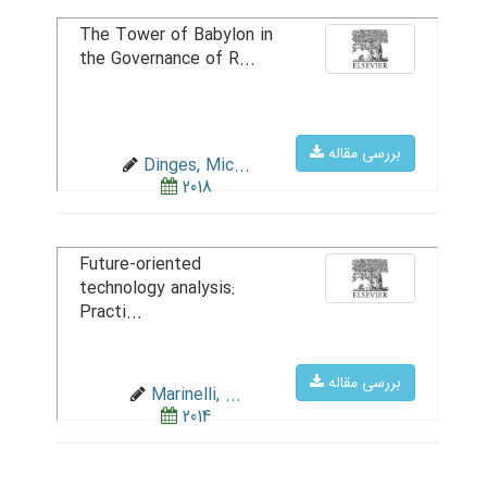
The Tower of Babylon in
the Governance of R...
بررسی مقاله
Dinges, Mic...
2018
Future-oriented
technology analysis:
Practi...
بررسی مقاله
Marinelli, ...
2014