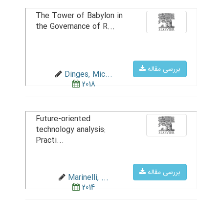
The Tower of Babylon in
the Governance of R...
بررسی مقاله
Dinges, Mic...
2018
Future-oriented
technology analysis:
Practi...
بررسی مقاله
Marinelli, ...
2014