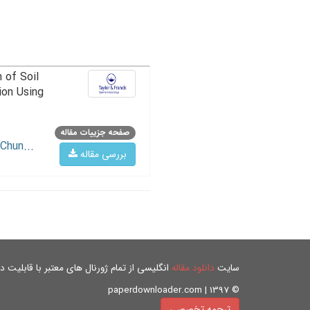
 of Soil
ion Using
صفحه جزییات مقاله
Chun...
بررسی مقاله
سایت
دانلود مقاله
انگلیسی از تمام ژورنال های معتبر با قابلیت دان
© paperdownloader.com | 1397
ترجمه تخصصی