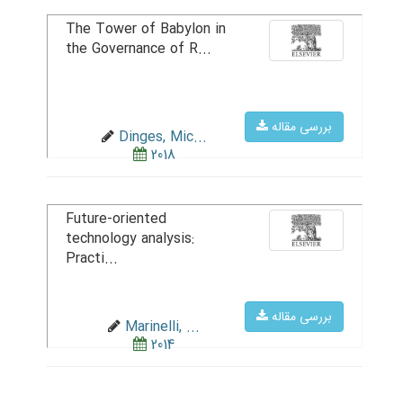
The Tower of Babylon in
the Governance of R...
بررسی مقاله
Dinges, Mic...
2018
Future-oriented
technology analysis:
Practi...
بررسی مقاله
Marinelli, ...
2014