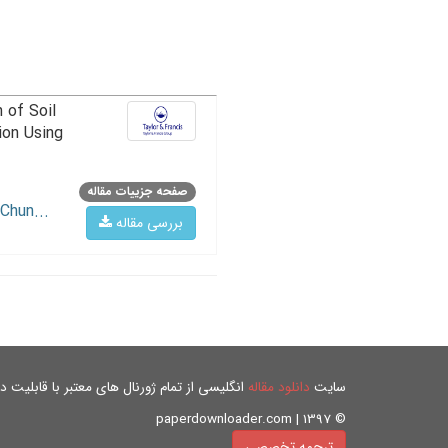
 of Soil
ion Using
صفحه جزییات مقاله
Chun...
بررسی مقاله
سایت
دانلود مقاله
انگلیسی از تمام ژورنال های معتبر با قابلیت دان
© paperdownloader.com | 1397
ترجمه تخصصی