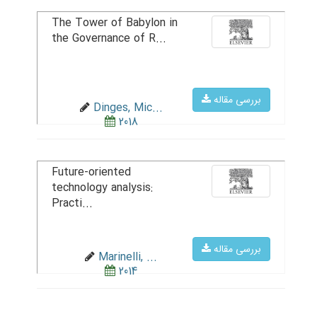
The Tower of Babylon in
the Governance of R...
بررسی مقاله
Dinges, Mic...
2018
Future-oriented
technology analysis:
Practi...
بررسی مقاله
Marinelli, ...
2014