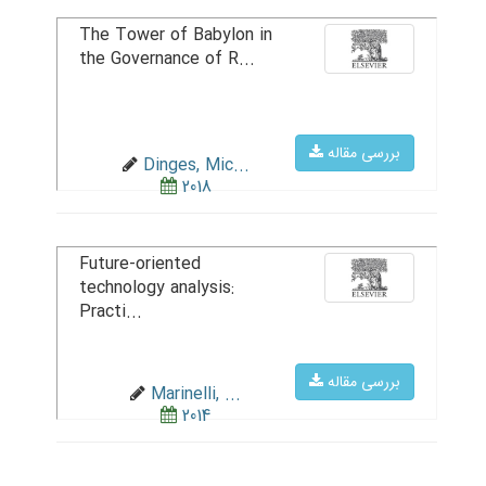
The Tower of Babylon in
the Governance of R...
بررسی مقاله
Dinges, Mic...
2018
Future-oriented
technology analysis:
Practi...
بررسی مقاله
Marinelli, ...
2014