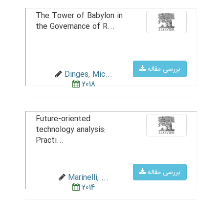
The Tower of Babylon in
the Governance of R...
بررسی مقاله
Dinges, Mic...
2018
Future-oriented
technology analysis:
Practi...
بررسی مقاله
Marinelli, ...
2014