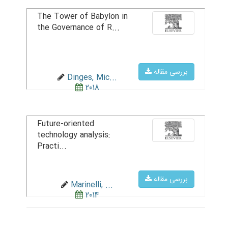
The Tower of Babylon in
the Governance of R...
بررسی مقاله
Dinges, Mic...
2018
Future-oriented
technology analysis:
Practi...
بررسی مقاله
Marinelli, ...
2014