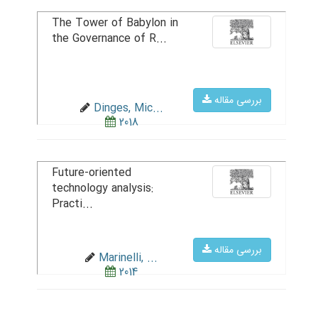
The Tower of Babylon in
the Governance of R...
بررسی مقاله
Dinges, Mic...
2018
Future-oriented
technology analysis:
Practi...
بررسی مقاله
Marinelli, ...
2014