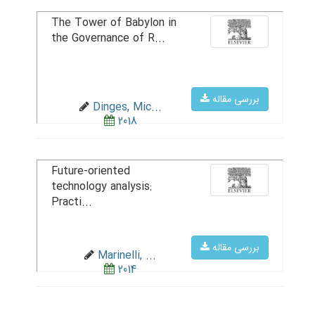
The Tower of Babylon in
the Governance of R...
بررسی مقاله
Dinges, Mic...
2018
Future-oriented
technology analysis:
Practi...
بررسی مقاله
Marinelli, ...
2014