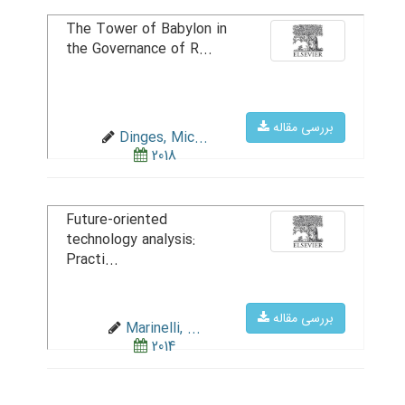
The Tower of Babylon in
the Governance of R...
بررسی مقاله
Dinges, Mic...
2018
Future-oriented
technology analysis:
Practi...
بررسی مقاله
Marinelli, ...
2014