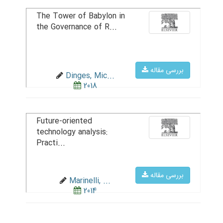
The Tower of Babylon in
the Governance of R...
بررسی مقاله
Dinges, Mic...
2018
Future-oriented
technology analysis:
Practi...
بررسی مقاله
Marinelli, ...
2014