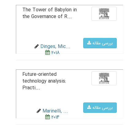
The Tower of Babylon in
the Governance of R...
بررسی مقاله
Dinges, Mic...
2018
Future-oriented
technology analysis:
Practi...
بررسی مقاله
Marinelli, ...
2014