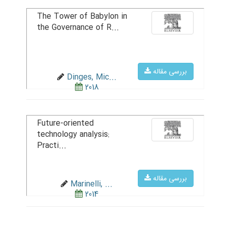
The Tower of Babylon in
the Governance of R...
بررسی مقاله
Dinges, Mic...
2018
Future-oriented
technology analysis:
Practi...
بررسی مقاله
Marinelli, ...
2014