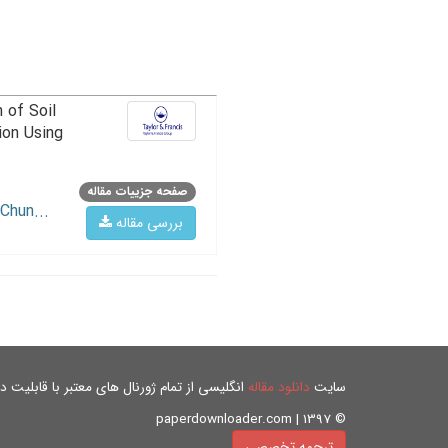
 of Soil
ion Using
صفحه جزییات مقاله
Chun...
بررسی مقاله
سایت
دانلود مقاله
انگلیسی از تمام ژورنال های معتبر با قابلیت دان
© paperdownloader.com | 1397
ترجمه تخصصی