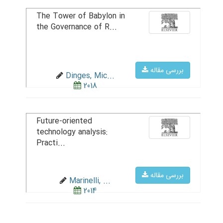
The Tower of Babylon in
the Governance of R...
بررسی مقاله
Dinges, Mic...
2018
Future-oriented
technology analysis:
Practi...
بررسی مقاله
Marinelli, ...
2014